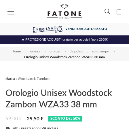
VENDITORE AUTORIZZATO
★ PROTEZIONE ACQUISTI gratuito per acquisti fino a 2500€
Home
unisex
orologi
da polso
solo tempo
Orologio Unisex Woodstock Zambon WZA33 38 mm
Marca ›
Woodstock Zambon
Orologio Unisex Woodstock
Zambon WZA33 38 mm
59,00 €
29,50 €
SCONTO DEL 50%
info
Tutti i prezzi sono
IVA inclusa