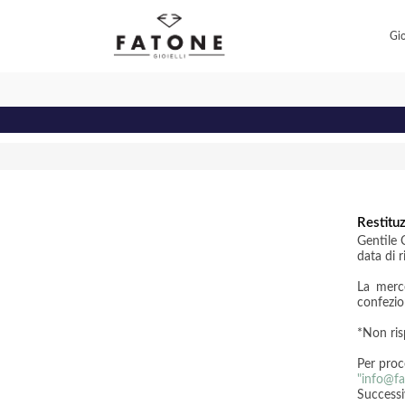
Gio
Restituz
Gentile C
data di r
La merce
confezion
*Non ris
Per proc
"info@fa
Successi