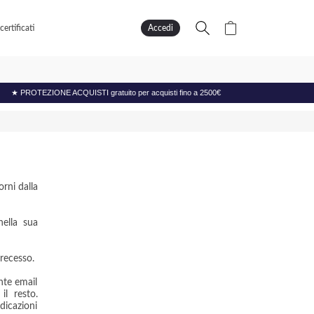
ertificati
Accedi
 a 2500€
orni dalla
nella sua
 recesso.
nte email
il resto.
dicazioni