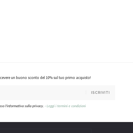
r ricevere un buono sconto del 10% sul tuo primo acquisto!
ISCRIVITI
so l'informativa sulla privacy.
›
Leggi i termini e condizioni