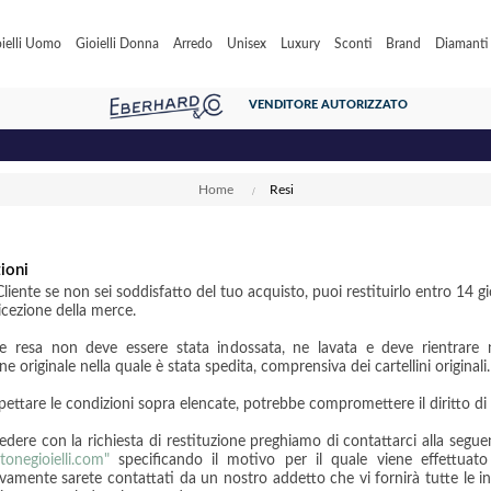
ielli Uomo
Gioielli Donna
Arredo
Unisex
Luxury
Sconti
Brand
Diamanti c
VENDITORE AUTORIZZATO
★ PROTEZIONE ACQUISTI gratuito per acquisti fino
Home
Resi
ioni
liente se non sei soddisfatto del tuo acquisto, puoi restituirlo entro 14 gi
icezione della merce.
 resa non deve essere stata indossata, ne lavata e deve rientrare 
e originale nella quale è stata spedita, comprensiva dei cartellini originali.
pettare le condizioni sopra elencate, potrebbe compromettere il diritto di
edere con la richiesta di restituzione preghiamo di contattarci alla segue
tonegioielli.com"
specificando il motivo per il quale viene effettuato 
vamente sarete contattati da un nostro addetto che vi fornirà tutte le in