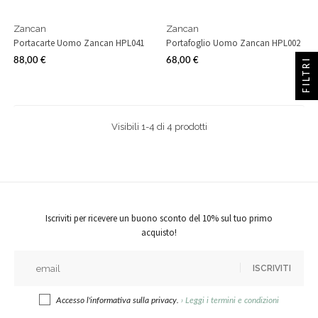
Zancan
Zancan
Portacarte Uomo Zancan HPL041
Portafoglio Uomo Zancan HPL002
88,00 €
68,00 €
FILTRI
Prezzo
Prezzo
Visibili 1-4 di 4 prodotti
Iscriviti per ricevere un buono sconto del 10% sul tuo primo
acquisto!
ISCRIVITI
Accesso l'informativa sulla privacy.
›
Leggi i termini e condizioni