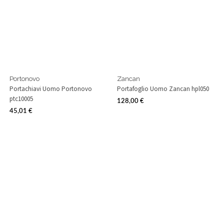
Portonovo
Zancan
Portachiavi Uomo Portonovo
Portafoglio Uomo Zancan hpl050
ptc10005
128,00 €
Prezzo
45,01 €
Prezzo