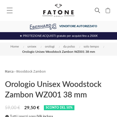
VENDITORE AUTORIZZATO
★ PROTEZIONE ACQUISTI gratuito per acquisti fino a 2500€
Home
unisex
orologi
da polso
solo tempo
Orologio Unisex Woodstock Zambon WZ001 38 mm
Marca ›
Woodstock Zambon
Orologio Unisex Woodstock
Zambon WZ001 38 mm
59,00 €
29,50 €
SCONTO DEL 50%
info
Tutti i prezzi sono
IVA inclusa