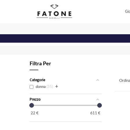
Gio
Filtra Per
Categorie
Ordina
+
donna
35
Prezzo
22
€
611
€