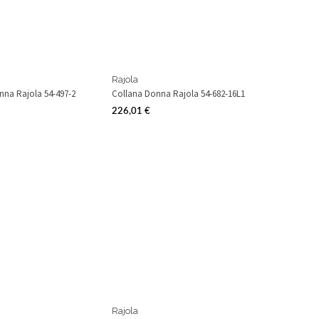
Rajola
nna Rajola 54-497-2
Collana Donna Rajola 54-682-16L1
226,01 €
Prezzo
Rajola