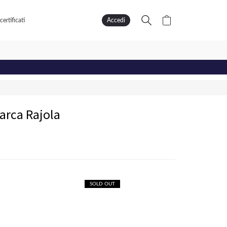
ertificati
Accedi
arca Rajola
SOLD OUT