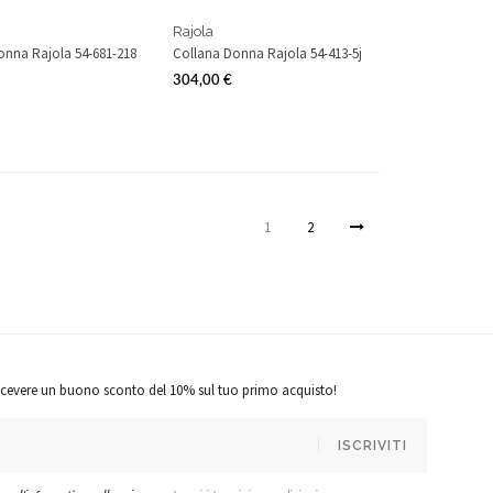
Rajola
onna Rajola 54-681-218
Collana Donna Rajola 54-413-5j
304,00 €
Prezzo
1
2
r ricevere un buono sconto del 10% sul tuo primo acquisto!
ISCRIVITI