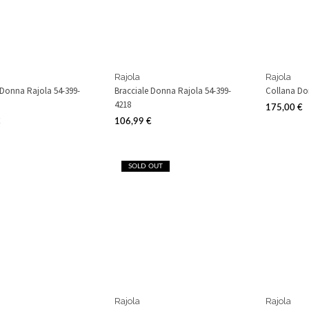
Rajola
Rajola
 Donna Rajola 54-399-
Bracciale Donna Rajola 54-399-
Collana Do
4218
175,00 €
Prezzo
€
106,99 €
Prezzo
SOLD OUT
Rajola
Rajola