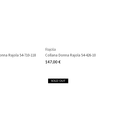
Rajola
onna Rajola 54-710-118
Collana Donna Rajola 54-426-10
147,00 €
Prezzo
SOLD OUT