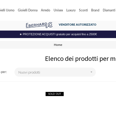
ielli Uomo
Gioielli Donna
Arredo
Unisex
Luxury
Sconti
Brand
Diamanti c
VENDITORE AUTORIZZATO
★ PROTEZIONE ACQUISTI gratuito per acquisti fino a 2500€
Home
Elenco dei prodotti per m

 per:
Nuovi prodotti
SOLD OUT