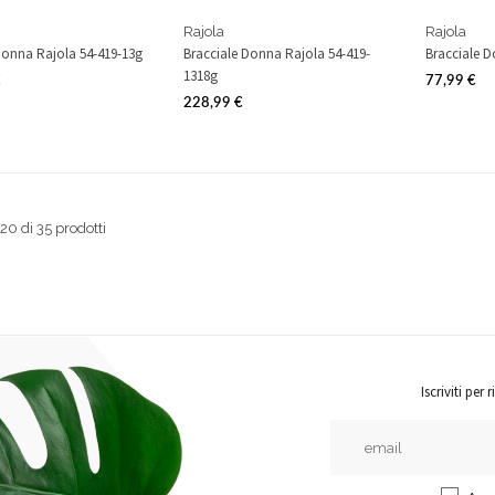
Rajola
Rajola
onna Rajola 54-419-13g
Bracciale Donna Rajola 54-419-
Bracciale D
1318g
€
77,99 €
Prezzo
228,99 €
Prezzo
-20 di 35 prodotti
Iscriviti pe