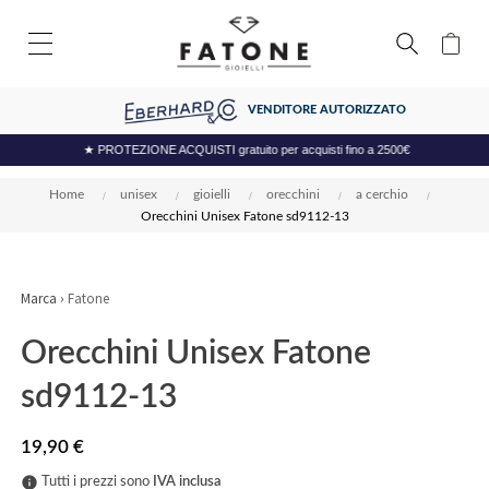
VENDITORE AUTORIZZATO
★ PROTEZIONE ACQUISTI gratuito per acquisti fino a 2500€
Home
unisex
gioielli
orecchini
a cerchio
Orecchini Unisex Fatone sd9112-13
Marca ›
Fatone
Orecchini Unisex Fatone
sd9112-13
19,90 €
info
Tutti i prezzi sono
IVA inclusa