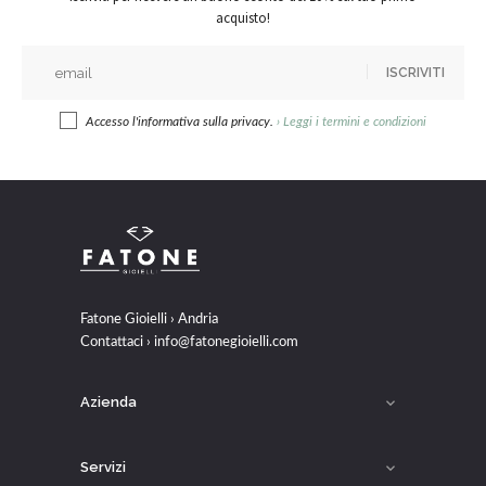
acquisto!
ISCRIVITI
Accesso l'informativa sulla privacy.
›
Leggi i termini e condizioni
Fatone Gioielli › Andria
Contattaci ›
info@fatonegioielli.com
Azienda

Servizi
