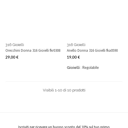
316 Gioielli
316 Gioielli
Orecchini Donna 316 Gioielli fkr0308
Anello Donna 316 Gioielli fka0590
29,00 €
19,00 €
Prezzo
Prezzo
Gioielli :
Regolabile
Visibili 1-10 di 10 prodotti
Iscriviti per ricevere un buono sconto del 10% sul tuo primo